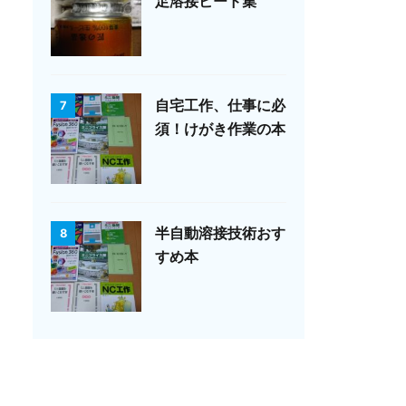
足溶接ビード集
自宅工作、仕事に必
7
須！けがき作業の本
半自動溶接技術おす
8
すめ本