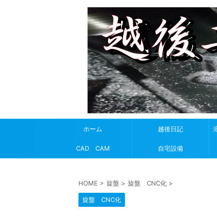
ホーム
越後日記
CAD CAM
自宅設備
HOME
>
旋盤
>
旋盤 CNC化
>
旋盤 CNC化