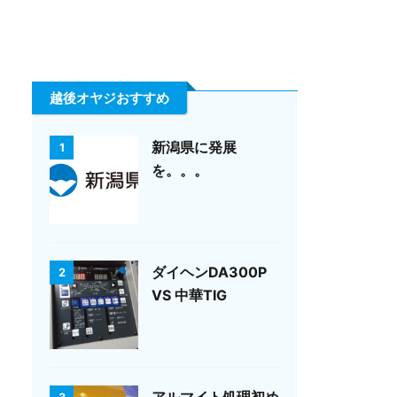
越後オヤジおすすめ
新潟県に発展
1
を。。。
ダイヘンDA300P
2
VS 中華TIG