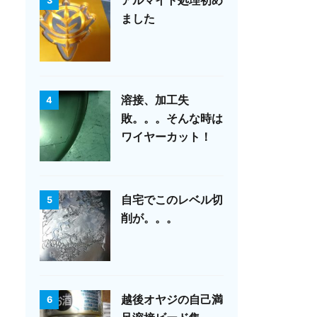
アルマイト処理初め
3
ました
溶接、加工失
4
敗。。。そんな時は
ワイヤーカット！
自宅でこのレベル切
5
削が。。。
越後オヤジの自己満
6